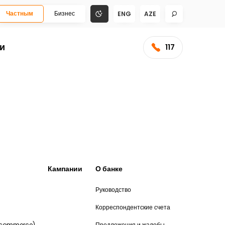
Частным
Бизнес
ENG
AZE
и
117
Кампании
О банке
Руководство
и
Корреспондентские счета
-commerce)
Предложения и жалобы