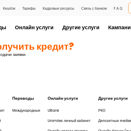
Кешбэк
Тарифы
Кадровые ресурсы
Связь с банком
F.A.Q
ды
Онлайн услуги
Другие услуги
Кампани
олучить кредит?
одачи заявки.
Переводы
Онлайн услуги
Другие услуги
зит
Международные
UBank
РКО
й
Unimiles личный кабинет
Депозитные ячейк
й
Онлайн оплата кредита
Онлайн бизнес (e