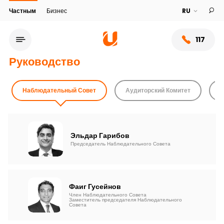
Частным
Бизнес
117
Руководство
Наблюдательный Совет
Аудиторский Комитет
П
Эльдар Гарибов
Председатель Наблюдательного Совета
Сеть обслуживания
Фаиг Гусейнов
Член Наблюдательного Совета
Заместитель председателя Наблюдательного
Совета
О банке