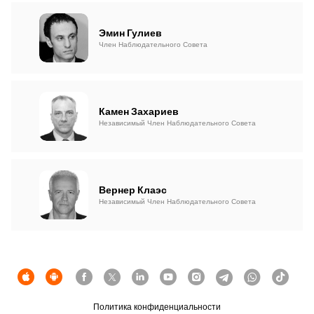
Устойчивость
Эмин Гулиев
Член Наблюдательного Совета
Кешбэк
Тарифы
Камен Захариев
Кадровые ресурсы
Независимый Член Наблюдательного Совета
Связь с банком
Вернер Клаэс
F.A.Q
Независимый Член Наблюдательного Совета
Политика конфиденциальности