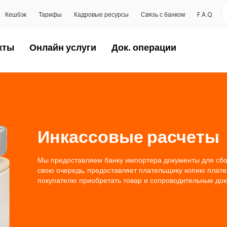
Кешбэк
Тарифы
Кадровые ресурсы
Связь с банком
F.A.Q
кты
Онлайн услуги
Док. операции
Инкассовые расчеты
Мы предоставляем банку импортера документы для сбор
свою очередь, предоставляет плательщику копию платеж
покупателю приобретать товар и сопроводительные доку