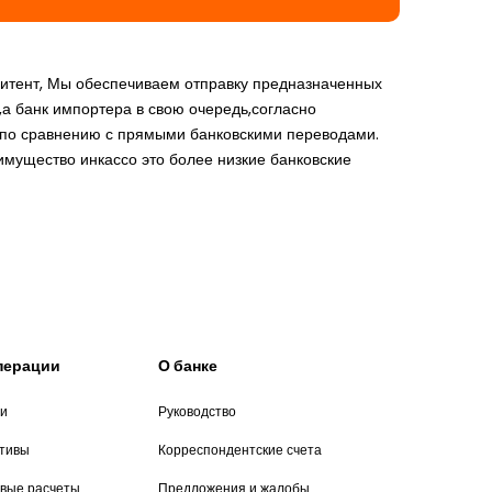
митент, Мы обеспечиваем отправку предназначенных
,а банк импортера в свою очередь,согласно
, по сравнению с прямыми банковскими переводами.
имущество инкассо это более низкие банковские
операции
О банке
ии
Руководство
итивы
Корреспондентские счета
вые расчеты
Предложения и жалобы