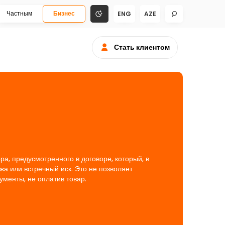
Частным
Бизнес
ENG
AZE
Стать клиентом
а, предусмотренного в договоре, который, в
а или встречный иск. Это не позволяет
менты, не оплатив товар.