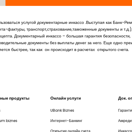
льзоваться услугой документарные инкассо .Выступая как Банк-Ре
ета-фактуры, транспорт,страхование,таможенные документы и т.д.)
кцепта. Документарный инкассо – большая гарантия безопасности
роводительные документы без выплаты денег за него. Еще одно пре
ется быстрее, так как он происходит в расчетах открытого счета.
ные продукты
Онлайн услуги
Док. 
s
UBank Biznes
Гарант
num biznes
Интернет-Банкинг
Аккред
Открытие онлайн счета
Инкассо