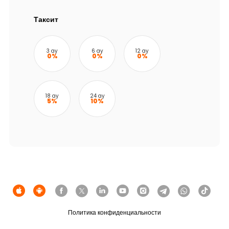
Устойчивость
Таксит
Кешбэк
3 ay
6 ay
12 ay
0%
0%
0%
Тарифы
Кадровые ресурсы
18 ay
24 ay
5%
10%
Связь с банком
F.A.Q
Политика конфиденциальности