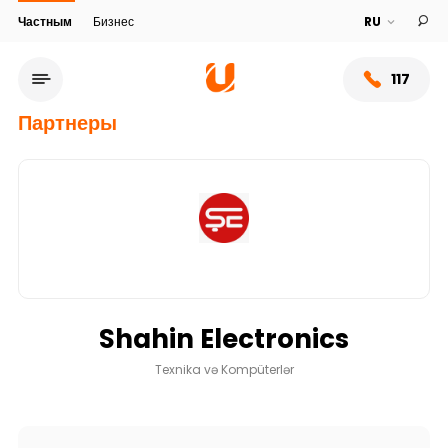
Частным
Бизнес
117
Партнеры
Shahin Electronics
Сеть обслуживания
Texnika və Kompüterlər
О банке