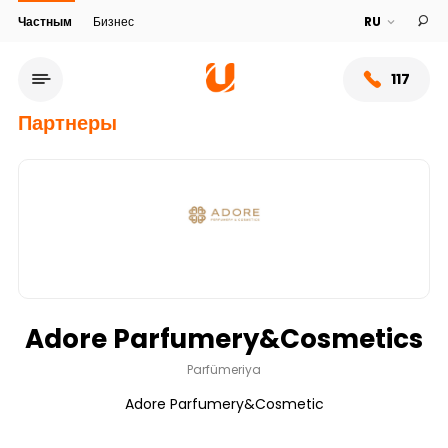
Частным
Бизнес
117
Партнеры
Adore Parfumery&Cosmetics
Сеть обслуживания
Parfümeriya
Adore Parfumery&Cosmetic
О банке