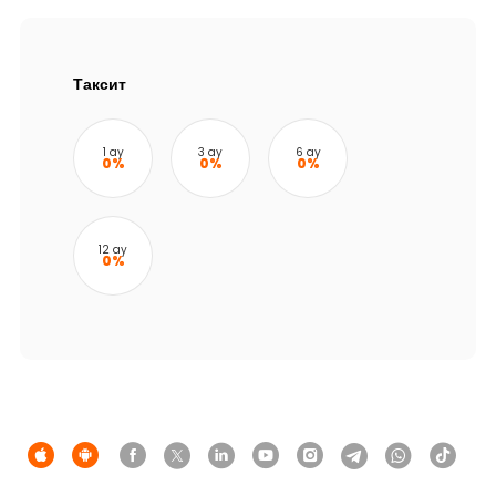
Устойчивость
Кешбэк
Таксит
Тарифы
1 ay
3 ay
6 ay
0%
0%
0%
Кадровые ресурсы
Связь с банком
12 ay
0%
F.A.Q