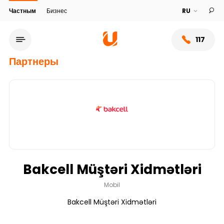
Частным
Бизнес
117
Партнеры
Bakcell Müştəri Xidmətləri
Сеть обслуживания
Mobil
Bakcell Müştəri Xidmətləri
О банке