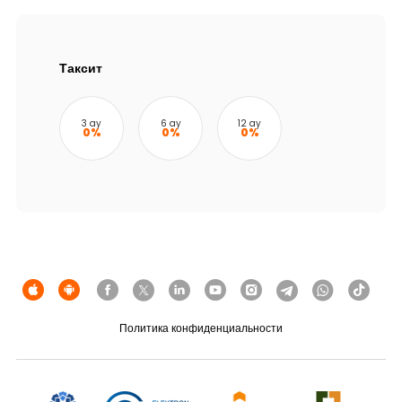
Устойчивость
Кешбэк
Таксит
Тарифы
3 ay
6 ay
12 ay
0%
0%
0%
Кадровые ресурсы
Связь с банком
F.A.Q
Политика конфиденциальности