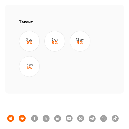
Устойчивость
Кешбэк
Таксит
Тарифы
3 ay
6 ay
12 ay
0%
0%
5%
Кадровые ресурсы
Связь с банком
18 ay
6%
F.A.Q