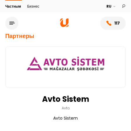
Частным
Бизнес
117
Партнеры
Avto Sistem
Сеть обслуживания
Avto
Avto Sistem
О банке