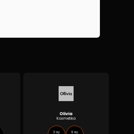
Olivia
Kosmetika
3 ay
6 ay