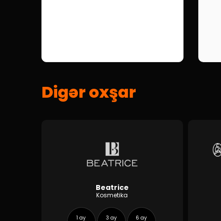
Digər oxşar
Beatrice
Kosmetika
1 ay
3 ay
6 ay