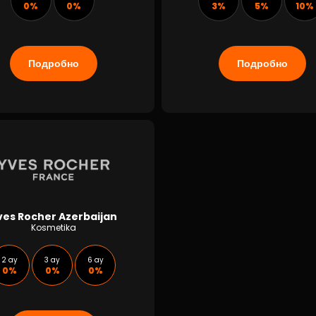
0%
0%
3%
5%
10%
Подробно
Подробно
ves Rocher Azerbaijan
Kosmetika
2 ay
3 ay
6 ay
0%
0%
0%