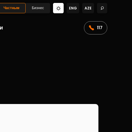
Частным
Бизнес
ENG
AZE
и
117