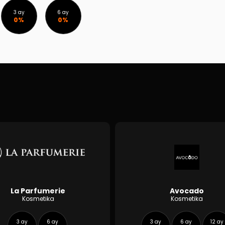
3 ay
6 ay
0%
0%
La Parfumerie
Avocado
Kosmetika
Kosmetika
3 ay
6 ay
3 ay
6 ay
12 ay