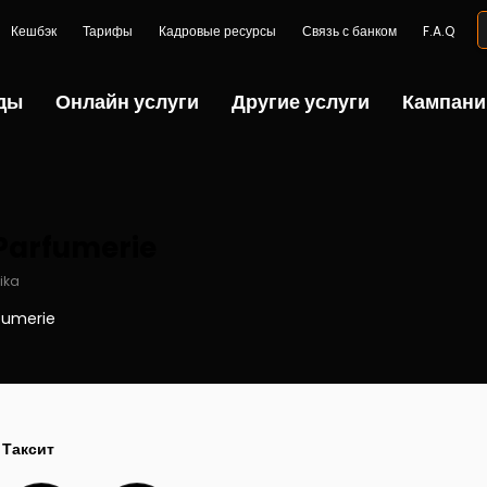
Кешбэк
Тарифы
Кадровые ресурсы
Связь с банком
F.A.Q
ды
Онлайн услуги
Другие услуги
Кампани
Parfumerie
ika
fumerie
Таксит