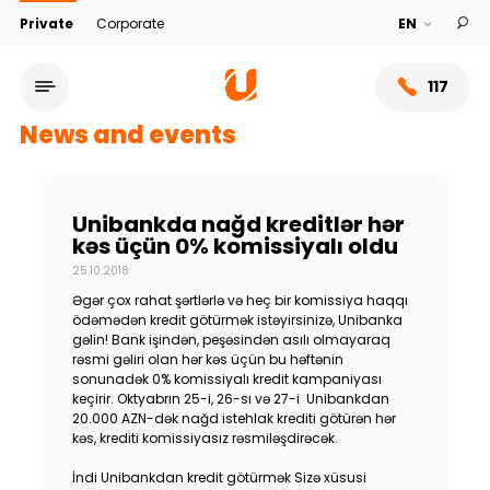
Private
Corporate
117
News and events
Unibankda nağd kreditlər hər
kəs üçün 0% komissiyalı oldu
25.10.2018
Əgər çox rahat şərtlərlə və heç bir komissiya haqqı
ödəmədən kredit götürmək istəyirsinizə, Unibanka
gəlin! Bank işindən, peşəsindən asılı olmayaraq
rəsmi gəliri olan hər kəs üçün bu həftənin
sonunadək 0% komissiyalı kredit kampaniyası
Service network
keçirir. Oktyabrın 25-i, 26-sı və 27-i Unibankdan
20.000 AZN-dək nağd istehlak krediti götürən hər
kəs, krediti komissiyasız rəsmiləşdirəcək.
About bank
İndi Unibankdan kredit götürmək Sizə xüsusi