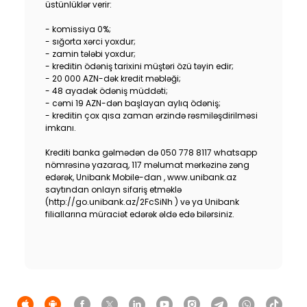
üstünlüklər verir:
Sustainability
- komissiya 0%;
- sığorta xərci yoxdur;
Cashback
- zamin tələbi yoxdur;
- kreditin ödəniş tarixini müştəri özü təyin edir;
- 20 000 AZN-dək kredit məbləği;
Tariffs
- 48 ayadək ödəniş müddəti;
- cəmi 19 AZN-dən başlayan aylıq ödəniş;
- kreditin çox qısa zaman ərzində rəsmiləşdirilməsi
Human Resources
imkanı.
Contact us
Krediti banka gəlmədən də 050 778 8117 whatsapp
nömrəsinə yazaraq, 117 məlumat mərkəzinə zəng
edərək, Unibank Mobile-dan , www.unibank.az
F.A.Q
saytından onlayn sifariş etməklə
(http://go.unibank.az/2FcSiNh ) və ya Unibank
filiallarına müraciət edərək əldə edə bilərsiniz.