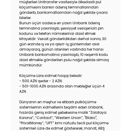
müştəriləri Unitransfer vasitəsiylə ölkədaxili pul
Sustainability
köçürməsini bankın ödəniş terminallarından
göndərib, bankomatlarından nağd şəkildə çıxara
bilərlər.
Cashback
Bunun üçün sadəcə ən yaxın Unibank ödəniş
terminalına yaxınlaşıb, şəxsiyyət vəsiqənizin pin
kodunu və telefon nömrələrinizi daxil etmək
Tariffs
kifayətdir. Vəsait göndərildikdən dərhal sonra, 30
gün ərzində iş və ya qeyri-iş günlərindən asılı
olmayaraq, günün istənilən vaxtında hər hansı
Human Resources
Unibank bankomatına yaxınlaşıb, 10 rəqəmli kodu
daxil etməklə göndərilən pulu nağd şəkildə almaq
Contact us
mümkündür.
Köçürmə üzrə xidmət haqqı belədir:
F.A.Q
- 500 AZN qədər - 2 AZN;
- 501-1000 AZN arasında olan məbləğlər üçün 4
AZN.
Dünyanın ən məşhur və etibarlı pulköçürmə
sistemlərinin xidmətlərini təqdim edən Unibank,
hazırda geniş xidmət şəbəkəsinə malik “Zolotaya
Korona”, “Contact”, “Western Union”, "Blizko",
“PrivatMoney”, “UPT” kimi nüfuzlu təcili pul köçürmə
sistemləri üzrə də xidmət göstərərək, manat, ABŞ