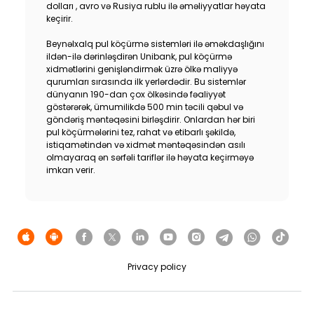
dolları , avro və Rusiya rublu ilə əməliyyatlar həyata
keçirir.
Beynəlxalq pul köçürmə sistemləri ilə əməkdaşlığını
ildən-ilə dərinləşdirən Unibank, pul köçürmə
xidmətlərini genişləndirmək üzrə ölkə maliyyə
qurumları sırasında ilk yerlərdədir. Bu sistemlər
dünyanın 190-dan çox ölkəsində fəaliyyət
göstərərək, ümumilikdə 500 min təcili qəbul və
göndəriş məntəqəsini birləşdirir. Onlardan hər biri
pul köçürmələrini tez, rahat və etibarlı şəkildə,
istiqamətindən və xidmət məntəqəsindən asılı
olmayaraq ən sərfəli tariflər ilə həyata keçirməyə
imkan verir.
Privacy policy