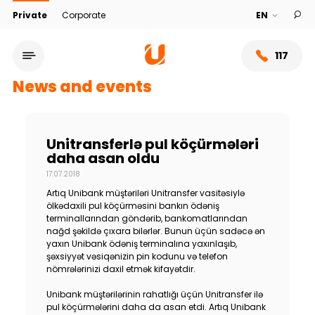
Private
Corporate
117
News and events
Unitransferlə pul köçürmələri
daha asan oldu
17.07.2018
Artıq Unibank müştəriləri Unitransfer vasitəsiylə
ölkədaxili pul köçürməsini bankın ödəniş
terminallarından göndərib, bankomatlarından
nağd şəkildə çıxara bilərlər. Bunun üçün sadəcə ən
yaxın Unibank ödəniş terminalına yaxınlaşıb,
Service network
şəxsiyyət vəsiqənizin pin kodunu və telefon
nömrələrinizi daxil etmək kifayətdir.
About bank
Unibank müştərilərinin rahatlığı üçün Unitransfer ilə
pul köçürmələrini daha da asan etdi. Artıq Unibank