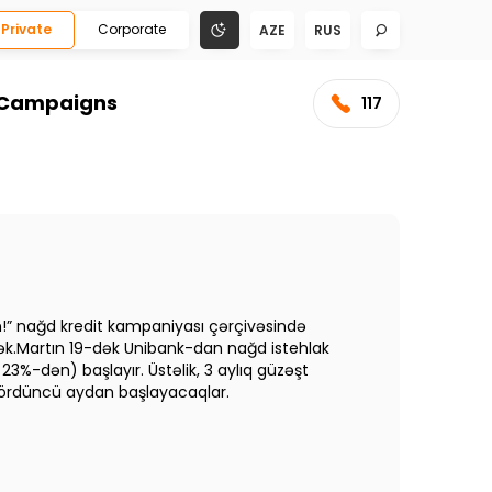
Private
Corporate
AZE
RUS
Campaigns
117
sun!” nağd kredit kampaniyası çərçivəsində
cək.Martın 19-dək Unibank-dan nağd istehlak
k 23%-dən) başlayır. Üstəlik, 3 aylıq güzəşt
 dördüncü aydan başlayacaqlar.