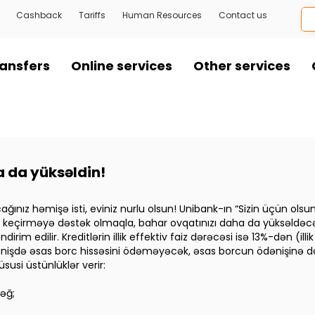
Cashback
Tariffs
Human Resources
Contact us
ansfers
Online services
Other services
 da yüksəldin!
ağınız həmişə isti, eviniz nurlu olsun! Unibank-ın “Sizin üçün ol
ata keçirməyə dəstək olmaqla, bahar ovqatınızı daha da yüksəldə
rim edilir. Kreditlərin illik effektiv faiz dərəcəsi isə 13%-dən (illi
 ödənişdə əsas borc hissəsini ödəməyəcək, əsas borcun ödənişinə
susi üstünlüklər verir:
ləğ;