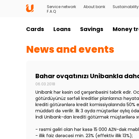
Service network
About bank
Sustainability
F.A.Q
Cards
Loans
Savings
Money tr
News and events
Bahar ovqatınızı Unibankla daha
06.03.2018
Unibank hər kəsin od çərşənbəsini təbrik edir. Oc
götürdüyünüz sərfəli kreditlər planlarınızı həy
krediti götürənlərə kredit komissiyalarında 50% endi
müddəti də verilir. İlk 3 ayda müştərilər aylıq
İndi Unibank-dan krediti götürmək müştərilərə xü
- rəsmi gəliri olan hər kəsə 15 000 AZN-dək məb
- illik faiz dərəcəsi min. 23% (effektiv illik 13%);