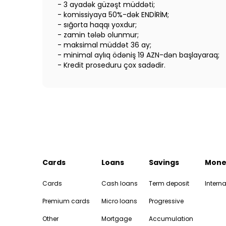
- 3 ayadək güzəşt müddəti;
- komissiyaya 50%-dək ENDİRİM;
- sığorta haqqı yoxdur;
- zamin tələb olunmur;
- maksimal müddət 36 ay;
- minimal aylıq ödəniş 19 AZN-dən başlayaraq;
- Kredit proseduru çox sadədir.
Cards
Loans
Savings
Mone
Cards
Cash loans
Term deposit
Interna
Premium cards
Micro loans
Progressive
Other
Mortgage
Accumulation