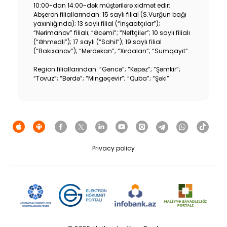
10:00-dan 14:00-dək müştərilərə xidmət edir:
Abşeron filiallarından: 15 saylı filial (S.Vurğun bağı
yaxınlığında); 13 saylı filial (“İnşaatçılar”);
“Nərimanov” filialı; “Əcəmi”; “Neftçilər”; 10 saylı filialı
(“Əhmədli”); 17 saylı (“Sahil”); 19 saylı filial
(“Bakıxanov”); “Mərdəkan”; “Xırdalan”; “Sumqayıt”.
Region filiallarından: “Gəncə”; “Kəpəz”; “Şəmkir”;
“Tovuz”; “Bərdə”; “Mingəçevir”; “Quba”; “Şəki”.
Privacy policy