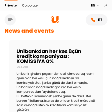
Private
Corporate
117
News and events
Unibankdan hər kəs üçün
kredit kampaniyası:
KOMİSSİYA 0%
26.11.2018
Unibank işindən, peşəsindən asılı olmayaraq rəsmi
gəliri olan hər kəs üçün nağd kreditləri 0%
komissiyalı etdi. Şənbə günü də daxil olmaqla,
Unibankdan nağd kredit götürən hər kəs bu
Service network
kampaniyadan faydalanacaq.
Bu həftənin sonunadək, şənbə günü də daxil istər
bankın filiallarına, istərsə də onlayn kredit müraciəti
About bank
edin və nağd istehlak kreditilərini komissiyasız
götürün!