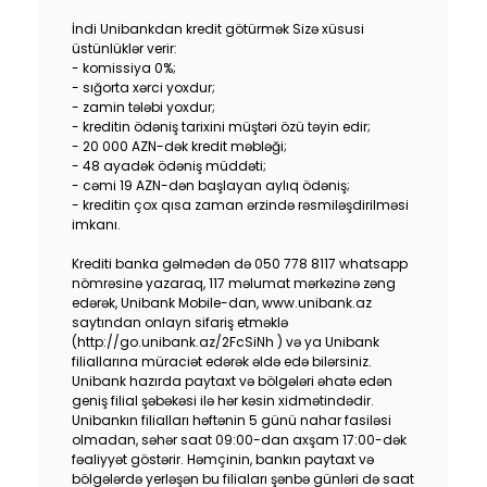
Sustainability
İndi Unibankdan kredit götürmək Sizə xüsusi
üstünlüklər verir:
- komissiya 0%;
Cashback
- sığorta xərci yoxdur;
- zamin tələbi yoxdur;
- kreditin ödəniş tarixini müştəri özü təyin edir;
Tariffs
- 20 000 AZN-dək kredit məbləği;
- 48 ayadək ödəniş müddəti;
Human Resources
- cəmi 19 AZN-dən başlayan aylıq ödəniş;
- kreditin çox qısa zaman ərzində rəsmiləşdirilməsi
imkanı.
Contact us
Krediti banka gəlmədən də 050 778 8117 whatsapp
nömrəsinə yazaraq, 117 məlumat mərkəzinə zəng
F.A.Q
edərək, Unibank Mobile-dan, www.unibank.az
saytından onlayn sifariş etməklə
(http://go.unibank.az/2FcSiNh ) və ya Unibank
filiallarına müraciət edərək əldə edə bilərsiniz.
Unibank hazırda paytaxt və bölgələri əhatə edən
geniş filial şəbəkəsi ilə hər kəsin xidmətindədir.
Unibankın filialları həftənin 5 günü nahar fasiləsi
olmadan, səhər saat 09:00-dan axşam 17:00-dək
fəaliyyət göstərir. Həmçinin, bankın paytaxt və
bölgələrdə yerləşən bu filiaları şənbə günləri də saat