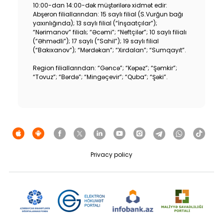
10:00-dan 14:00-dək müştərilərə xidmət edir:
Abşeron filiallarından: 15 saylı filial (S.Vurğun bağı
yaxınlığında); 13 saylı filial (“İnşaatçılar”);
“Nərimanov” filialı; “Əcəmi”; “Neftçilər”; 10 saylı filialı
(“Əhmədli”); 17 saylı (“Sahil”); 19 saylı filial
(“Bakıxanov”); “Mərdəkan”; “Xırdalan”; “Sumqayıt”.
Region filiallarından: “Gəncə”; “Kəpəz”; “Şəmkir”;
“Tovuz”; “Bərdə”; “Mingəçevir”; “Quba”; “Şəki”.
Privacy policy