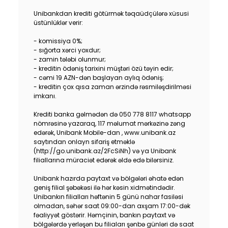
Sustainability
Unibankdan krediti götürmək təqaüdçülərə xüsusi
üstünlüklər verir:
Cashback
- komissiya 0%;
- sığorta xərci yoxdur;
- zamin tələbi olunmur;
Tariffs
- kreditin ödəniş tarixini müştəri özü təyin edir;
- cəmi 19 AZN-dən başlayan aylıq ödəniş;
Human Resources
- kreditin çox qısa zaman ərzində rəsmiləşdirilməsi
imkanı.
Contact us
Krediti banka gəlmədən də 050 778 8117 whatsapp
nömrəsinə yazaraq, 117 məlumat mərkəzinə zəng
edərək, Unibank Mobile-dan , www.unibank.az
F.A.Q
saytından onlayn sifariş etməklə
(http://go.unibank.az/2FcSiNh) və ya Unibank
filiallarına müraciət edərək əldə edə bilərsiniz.
Unibank hazırda paytaxt və bölgələri əhatə edən
geniş filial şəbəkəsi ilə hər kəsin xidmətindədir.
Unibankın filialları həftənin 5 günü nahar fasiləsi
olmadan, səhər saat 09:00-dan axşam 17:00-dək
fəaliyyət göstərir. Həmçinin, bankın paytaxt və
bölgələrdə yerləşən bu filiaları şənbə günləri də saat