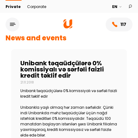
Private
Corporate
117
News and events
Unibank təqaüdçülərə 0%
komissiyalı və sərfəli faizli
kredit təklif edir
21.11.2018
Unibank təqaüdçülərə 0% komissiyalı və sərfəli faizli
kredit təklif edir
Unibankla yaşlı olmaq hər zaman sərfəlidir. Çünki
Service network
indi Unibankda məhz təqaüdçülər üçün nağd
istehlak kreditləri 0% komissiyalıdır. Təqaüdü 100
manatdan başlayan istənilən şəxs Unibank filialına
About bank
yaxınlaşaraq, krediti komissiyasız və sərfəli faizlə
əldə edə bilər.