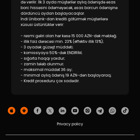
Sustainability
də verilir. İlk 3 ayda müştərilər aylıq ödənişdə əsas
borc hissəsini ödəməyəcək, əsas borcun ödənişinə
dördüncü aydan başlayacaqlar.
Cashback
İndi Unibank-dan krediti götürmək müştərilərə
xüsusi üstünlüklər verir:
Tariffs
- rəsmi gəliri olan hər kəsə 15 000 AZN-dək məbləğ;
- illik faiz dərəcəsi min. 23% (effektiv illik 13%);
- 3 ayadək güzəşt müddəti;
Human Resources
- komissiyaya 50%-dək ENDİRİM;
- sığorta haqqı yoxdur;
- zamin tələb olunmur;
Contact us
- maksimal müddət 36 ay;
- minimal aylıq ödəniş 19 AZN-dən başlayaraq;
F.A.Q
- Kredit proseduru çox sadədir.
Privacy policy