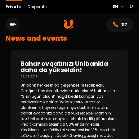
Private
Corporate
117
News and events
Bahar ovqatınızı Unibankla
daha da yüksəldin!
06.03.2018
Unibank hər kəsin od çərşənbəsini təbrik edir.
Ocağınız həmişə isti, eviniz nurlu olsun! Unibank-ın
“Sizin üçün olsun!” nağd kredit kampaniyası
çərçivəsində götürdüyünüz sərfəli kreditlər
planlarınızı həyata keçirməyə dəstək olmaqla,
Service network
bahar ovqatınızı daha da yüksəldəcək.Martın 19-
dək Unibank-dan nağd istehlak krediti götürənlərə
kredit komissiyalarında 50% endirim edilir.
About bank
Kreditlərin illik effektiv faiz dərəcəsi isə 13%-dən (illik
23%-dən) başlayır. Üstəlik, 3 aylıq güzəşt müddəti