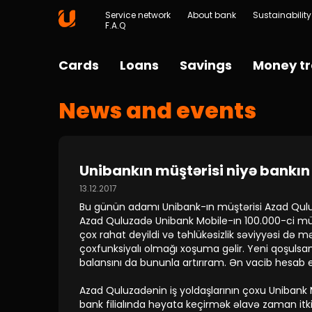
Service network
About bank
Sustainability
F.A.Q
Cards
Loans
Savings
Money tr
News and events
Unibankın müştərisi niyə bankın
13.12.2017
Bu günün adamı Unibank-ın müştərisi Azad Quluza
Azad Quluzadə Unibank Mobile-ın 100.000-ci müş
çox rahat deyildi və təhlükəsizlik səviyyəsi də m
çoxfunksiyalı olmağı xoşuma gəlir. Yeni qoşulsa
balansını da bununla artırıram. Ən vacib hesab et
Azad Quluzadənin iş yoldaşlarının çoxu Unibank M
bank filialında həyata keçirmək əlavə zaman it