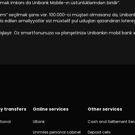
rmək imkanı da Unibank Mobile-ın üstünlüklərindən biridir”.
amı” seçilmək şansı var. 100.000-ci müştəri olmasanız da, Uniban
a edilən əməliyyatlar sizi müxtəlif pul uduşları qazandıran loterey
işləyir. Öz smartfonunuza və planşetinizə Unibankın mobil bank x
y transfers
Online services
Other services
tional
UBank
Cash and Settlement Ser
Unimiles personal cabinet
Deposit cells