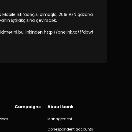
k Mobile istifadəçisi olmaqla, 2018 AZN qazana
anın iştirakçısına çevirəcək.
idmətini bu linkindən http://onelink.to/ffdbwf
Campaigns
About bank
vices
Management
Correspondent accounts