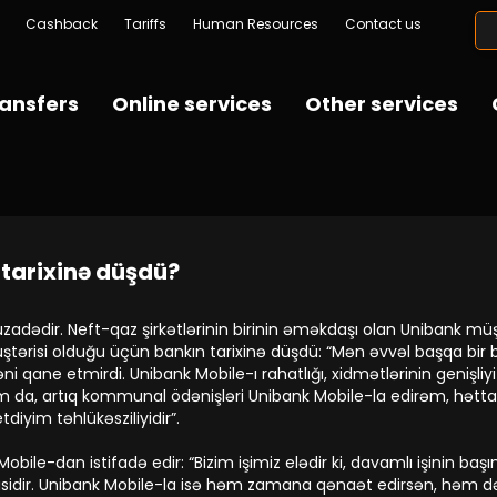
Cashback
Tariffs
Human Resources
Contact us
ansfers
Online services
Other services
 tarixinə düşdü?
dədir. Neft-qaz şirkətlərinin birinin əməkdaşı olan Unibank müş
tərisi olduğu üçün bankın tarixinə düşdü: “Mən əvvəl başqa bir 
əni qane etmirdi. Unibank Mobile-ı rahatlığı, xidmətlərinin genişli
m da, artıq kommunal ödənişləri Unibank Mobile-la edirəm, hətta
diyim təhlükəsziliyidir”.
obile-dan istifadə edir: “Bizim işimiz elədir ki, davamlı işinin b
kisidir. Unibank Mobile-la isə həm zamana qənaət edirsən, həm 