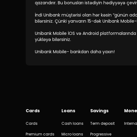
qazandırır. Bu bonusları istədiyin hədiyyəyə çevi
İndi Unibank müştərisi olan hər kəsin “günün ad
bilərsiniz. Çünki yanvarın 15-dək Unibank Mobile-l
Unibank Mobile İOS və Android platformalarında 
yükləyə bilərsiniz.
Unibank Mobile- bankdan daha yaxın!
Cards
Loans
Savings
Mone
Cards
Cash loans
Term deposit
Interna
Premium cards
Micro loans
Progressive