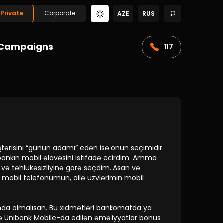
Private
Corporate
AZE
RUS
Campaigns
117
tərisini “günün adamı” edən isə onun seçimidir.
bankın mobil əlavəsini istifadə edirdim. Amma
yi və təhlükəsizliyinə görə seçdim. Asan və
 mobil telefonumun, ailə üzvlərimin mobil
aşında olmalısan. Bu xidmətləri bankomatda ya
də Unibank Mobile-da edilən əməliyyatlar bonus