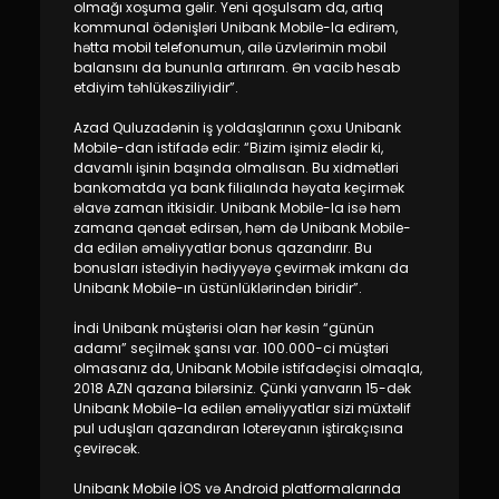
Sustainability
olmağı xoşuma gəlir. Yeni qoşulsam da, artıq
kommunal ödənişləri Unibank Mobile-la edirəm,
hətta mobil telefonumun, ailə üzvlərimin mobil
Cashback
balansını da bununla artırıram. Ən vacib hesab
etdiyim təhlükəsziliyidir”.
Tariffs
Azad Quluzadənin iş yoldaşlarının çoxu Unibank
Mobile-dan istifadə edir: “Bizim işimiz elədir ki,
davamlı işinin başında olmalısan. Bu xidmətləri
Human Resources
bankomatda ya bank filialında həyata keçirmək
əlavə zaman itkisidir. Unibank Mobile-la isə həm
zamana qənaət edirsən, həm də Unibank Mobile-
Contact us
da edilən əməliyyatlar bonus qazandırır. Bu
bonusları istədiyin hədiyyəyə çevirmək imkanı da
F.A.Q
Unibank Mobile-ın üstünlüklərindən biridir”.
İndi Unibank müştərisi olan hər kəsin “günün
adamı” seçilmək şansı var. 100.000-ci müştəri
olmasanız da, Unibank Mobile istifadəçisi olmaqla,
2018 AZN qazana bilərsiniz. Çünki yanvarın 15-dək
Unibank Mobile-la edilən əməliyyatlar sizi müxtəlif
pul uduşları qazandıran lotereyanın iştirakçısına
çevirəcək.
Unibank Mobile İOS və Android platformalarında