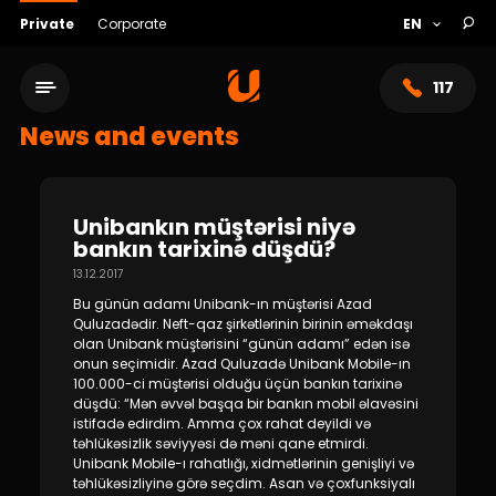
Private
Corporate
117
News and events
Unibankın müştərisi niyə
bankın tarixinə düşdü?
13.12.2017
Bu günün adamı Unibank-ın müştərisi Azad
Quluzadədir. Neft-qaz şirkətlərinin birinin əməkdaşı
olan Unibank müştərisini “günün adamı” edən isə
onun seçimidir. Azad Quluzadə Unibank Mobile-ın
100.000-ci müştərisi olduğu üçün bankın tarixinə
Service network
düşdü: “Mən əvvəl başqa bir bankın mobil əlavəsini
istifadə edirdim. Amma çox rahat deyildi və
təhlükəsizlik səviyyəsi də məni qane etmirdi.
About bank
Unibank Mobile-ı rahatlığı, xidmətlərinin genişliyi və
təhlükəsizliyinə görə seçdim. Asan və çoxfunksiyalı