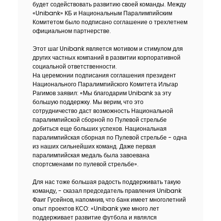
будет содействовать развитию своей команды. Между
Устойчивость
«Unibank» КБ и Национальным Паралимпийским
Комитетом было подписано соглашение о трехлетнем
официальном партнерстве.
Кешбэк
Этот шаг Unibank является мотивом и стимулом для
других частных компаний в развитии корпоративной
Тарифы
социальной ответственности.
На церемонии подписания соглашения президент
Кадровые ресурсы
Национального Паралимпийского Комитета Ильгар
Рагимов заявил: «Мы благодарим Unibank за эту
большую поддержку. Мы верим, что это
Связь с банком
сотрудничество даст возможность Национальной
паралимпийской сборной по Пулевой стрельбе
добиться еще больших успехов. Национальная
F.A.Q
паралимпийская сборная по Пулевой стрельбе - одна
из наших сильнейших команд. Даже первая
паралимпийская медаль была завоевана
спортсменами по пулевой стрельбе».
Для нас тоже большая радость поддерживать такую
команду, - сказал председатель правления Unibank
Фаиг Гусейнов, напомнив, что банк имеет многолетний
опыт проектов КСО: «Unibank уже много лет
поддерживает развитие футбола и являлся