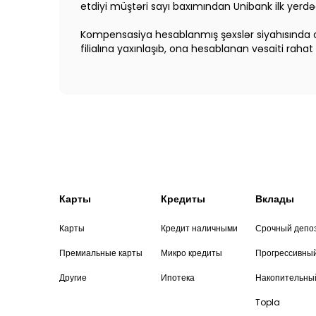
etdiyi müştəri sayı baxımından Unibank ilk yerdəd
Kompensasiya hesablanmış şəxslər siyahısında 
filialına yaxınlaşıb, ona hesablanan vəsaiti rahat 
Карты
Кредиты
Вклады
Карты
Кредит наличными
Срочный депо
Премиальные карты
Микро кредиты
Прогрессивны
Другие
Ипотека
Накопительны
Topla