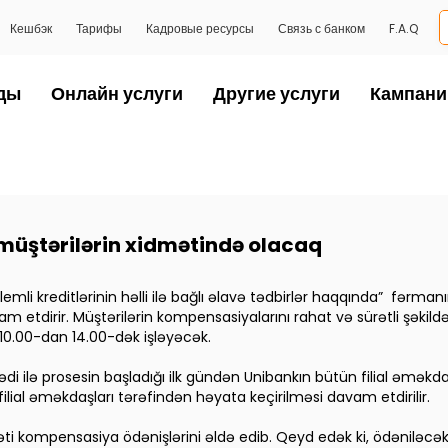
Кешбэк
Тарифы
Кадровые ресурсы
Связь с банком
F.A.Q
ды
Онлайн услуги
Другие услуги
Кампани
 müştərilərin xidmətində olacaq
emli kreditlərinin həlli ilə bağlı əlavə tədbirlər haqqında” fərman
 davam etdirir. Müştərilərin kompensasiyalarını rahat və sürətli şə
 10.00-dan 14.00-dək işləyəcək.
di ilə prosesin başladığı ilk gündən Unibankın bütün filial əmək
ilial əməkdaşları tərəfindən həyata keçirilməsi davam etdirilir.
yəti kompensasiya ödənişlərini əldə edib. Qeyd edək ki, ödənil