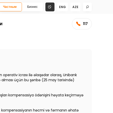
Частным
Бизнес
ENG
AZE
и
117
ın operativ icrası ilə əlaqədar olaraq, Unibank
kildə alması üçün bu şənbə (25 may tarixində)
daşları kompensasiya ödənişini həyata keçirməyə
əcək kompensasiyanın həcmi və fərmanın əhatə