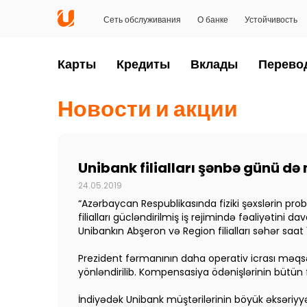
Сеть обслуживания
О банке
Устойчивость
Карты
Кредиты
Вклады
Перево
Новости и акции
Unibank filialları şənbə günü də
24.05.2019
“Azərbaycan Respublikasında fiziki şəxslərin probl
filialları gücləndirilmiş iş rejimində fəaliyətini
Unibankın Abşeron və Region filialları səhər saat
Prezident fərmanının daha operativ icrası məqsə
yönləndirilib. Kompensasiya ödənişlərinin bütün f
İndiyədək Unibank müştərilərinin böyük əksəriy