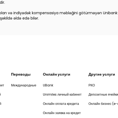
ir.
olan və indiyədək kompensasiya məbləğini götürməyən Unibank 
şəkildə əldə edə bilər.
Переводы
Онлайн услуги
Другие услуги
зит
Международные
UBank
РКО
й
Unimiles личный кабинет
Депозитные ячейк
й
Онлайн оплата кредита
Онлайн бизнес (e
Онлайн заявка на кредит