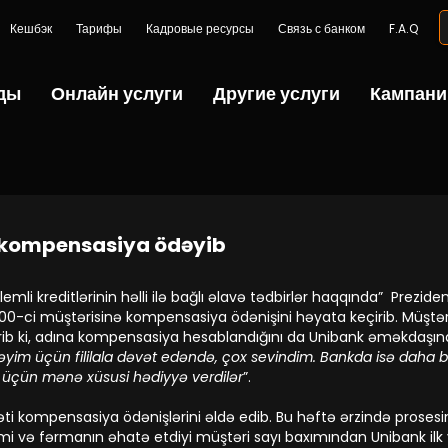
Кешбэк
Тарифы
Кадровые ресурсы
Связь с банком
F.A.Q
ды
Онлайн услуги
Другие услуги
Кампани
ə kompensasiya ödəyib
lemli kreditlərinin həlli ilə bağlı əlavə tədbirlər haqqında” Prezi
0.000-ci müştərisinə kompensasiya ödənişini həyata keçirib. Müş
rib ki, adına kompensasiya hesablandığını da Unibank əməkdaşınd
im üçün fililala dəvət edəndə, çox sevindim. Bankda isə daha bir
üçün mənə xüsusi hədiyyə verdilər
”.
əti kompensasiya ödənişlərini əldə edib. Bu həftə ərzində prosesi
 və fərmanın əhatə etdiyi müştəri sayı baxımından Unibank ilk 