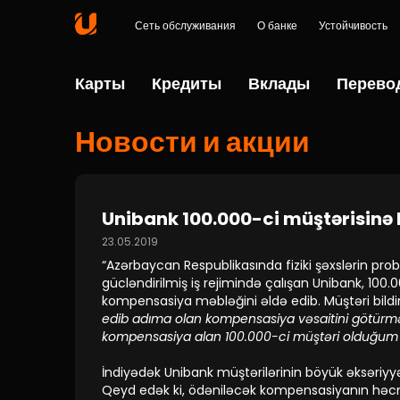
Сеть обслуживания
О банке
Устойчивость
Карты
Кредиты
Вклады
Перево
Новости и акции
Unibank 100.000-ci müştərisin
23.05.2019
“Azərbaycan Respublikasında fiziki şəxslərin prob
gücləndirilmiş iş rejimində çalışan Unibank, 10
kompensasiya məbləğini əldə edib. Müştəri bildi
edib adıma olan kompensasiya vəsaitini götürməy
kompensasiya alan 100.000-ci müştəri olduğum 
İndiyədək Unibank müştərilərinin böyük əksəriyy
Qeyd edək ki, ödəniləcək kompensasiyanın həcmi