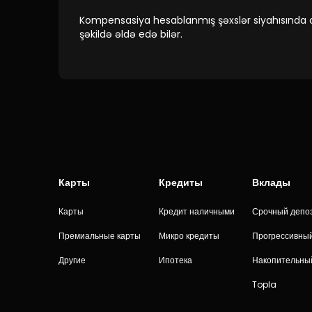
Kompensasiya hesablanmış şəxslər siyahısında ol
şəkildə əldə edə bilər.
Карты
Кредиты
Вклады
Карты
Кредит наличными
Срочный депо
Премиальные карты
Микро кредиты
Прогрессивны
Другие
Ипотека
Накопительны
Topla