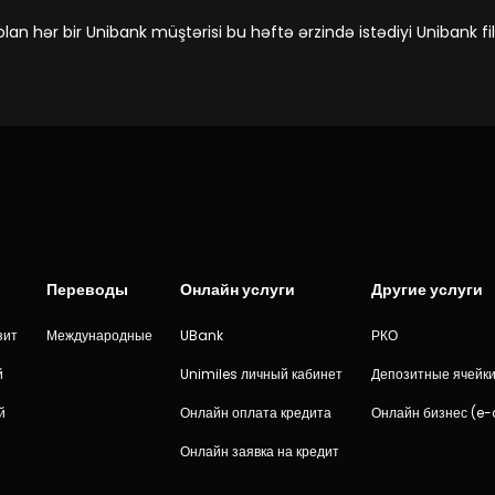
an hər bir Unibank müştərisi bu həftə ərzində istədiyi Unibank fi
Переводы
Онлайн услуги
Другие услуги
зит
Международные
UBank
РКО
й
Unimiles личный кабинет
Депозитные ячейк
й
Онлайн оплата кредита
Онлайн бизнес (e
Онлайн заявка на кредит