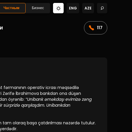
Частным
Бизнес
ENG
AZE
и
117
dent fərmanının operativ icrası məqsədilə
təri Zərifə İbrahimova bankdan ona düşən
an öyrənib: “
Unibank əməkdaşı evimizə zəng
 sürprizlə qarşılaşdım. Unibankdan
n tam olaraq başa çatdırılması nəzərdə tutulur.
yerdədir.