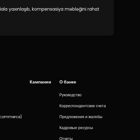
liala yaxınlaşıb, kompensasiya məbləğini rahat
Кампании
О банке
Руководство
и
Корреспондентские счета
-commerce)
Предложения и жалобы
Кадровые ресурсы
Отчеты