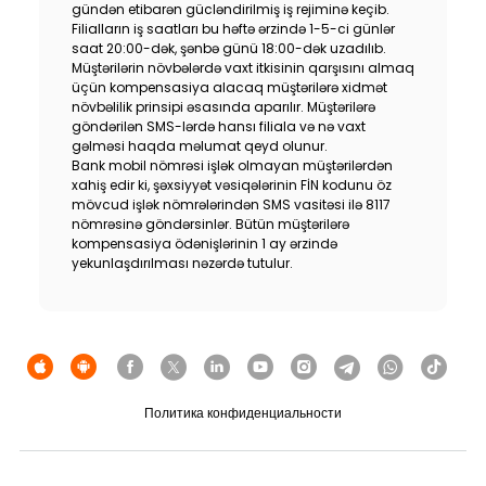
gündən etibarən gücləndirilmiş iş rejiminə keçib.
Устойчивость
Filialların iş saatları bu həftə ərzində 1-5-ci günlər
saat 20:00-dək, şənbə günü 18:00-dək uzadılıb.
Müştərilərin növbələrdə vaxt itkisinin qarşısını almaq
Кешбэк
üçün kompensasiya alacaq müştərilərə xidmət
növbəlilik prinsipi əsasında aparılır. Müştərilərə
göndərilən SMS-lərdə hansı filiala və nə vaxt
Тарифы
gəlməsi haqda məlumat qeyd olunur.
Bank mobil nömrəsi işlək olmayan müştərilərdən
Кадровые ресурсы
xahiş edir ki, şəxsiyyət vəsiqələrinin FİN kodunu öz
mövcud işlək nömrələrindən SMS vasitəsi ilə 8117
nömrəsinə göndərsinlər. Bütün müştərilərə
Связь с банком
kompensasiya ödənişlərinin 1 ay ərzində
yekunlaşdırılması nəzərdə tutulur.
F.A.Q
Политика конфиденциальности