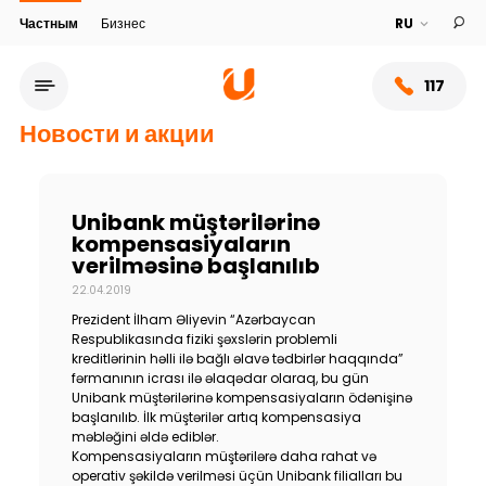
Частным
Бизнес
117
Новости и акции
Unibank müştərilərinə
kompensasiyaların
verilməsinə başlanılıb
22.04.2019
Prezident İlham Əliyevin “Azərbaycan
Respublikasında fiziki şəxslərin problemli
kreditlərinin həlli ilə bağlı əlavə tədbirlər haqqında”
fərmanının icrası ilə əlaqədar olaraq, bu gün
Сеть обслуживания
Unibank müştərilərinə kompensasiyaların ödənişinə
başlanılıb. İlk müştərilər artıq kompensasiya
məbləğini əldə ediblər.
О банке
Kompensasiyaların müştərilərə daha rahat və
operativ şəkildə verilməsi üçün Unibank filialları bu