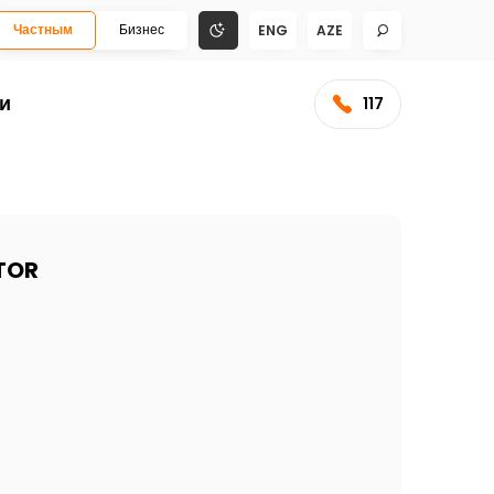
Частным
Бизнес
ENG
AZE
и
117
ATOR