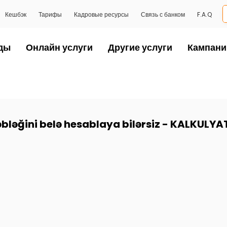
Кешбэк
Тарифы
Кадровые ресурсы
Связь с банком
F.A.Q
ды
Онлайн услуги
Другие услуги
Кампани
məbləğini belə hesablaya bilərsiz - KALKULY