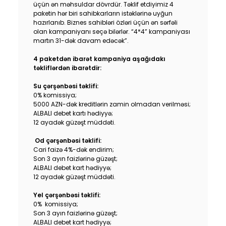
üçün ən məhsuldar dövrdür. Təklif etdiyimiz 4
Устойчивость
paketin hər biri sahibkarların istəklərinə uyğun
hazırlanıb. Biznes sahibləri özləri üçün ən sərfəli
olan kampaniyanı seçə bilərlər. “4*4” kampaniyası
Кешбэк
martın 31-dək davam edəcək”.
4 paketdən ibarət kampaniya aşağıdakı
Тарифы
təkliflərdən ibarətdir:
Кадровые ресурсы
Su çərşənbəsi təklifi:
0% komissiya;
5000 AZN-dək kreditlərin zamin olmadan verilməsi;
Связь с банком
ALBALI debet kartı hədiyyə;
12 ayadək güzəşt müddəti.
F.A.Q
Od çərşənbəsi təklifi:
Cari faizə 4%-dək endirim;
Son 3 ayın faizlərinə güzəşt;
ALBALI debet kart hədiyyə;
12 ayadək güzəşt müddəti.
Yel çərşənbəsi təklifi:
0% komissiya;
Son 3 ayın faizlərinə güzəşt;
ALBALI debet kart hədiyyə;