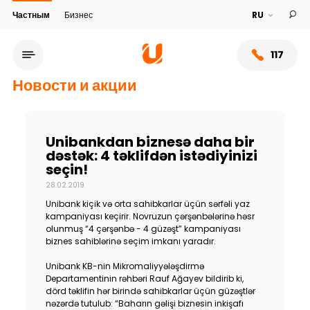
Частным
Бизнес
117
Новости и акции
Unibankdan biznesə daha bir
dəstək: 4 təklifdən istədiyinizi
seçin!
28.02.2019
Unibank kiçik və orta sahibkarlar üçün sərfəli yaz
kampaniyası keçirir. Novruzun çərşənbələrinə həsr
olunmuş “4 çərşənbə - 4 güzəşt” kampaniyası
biznes sahiblərinə seçim imkanı yaradır.
Сеть обслуживания
Unibank KB-nin Mikromaliyyələşdirmə
Departamentinin rəhbəri Rauf Ağayev bildirib ki,
О банке
dörd təklifin hər birində sahibkarlar üçün güzəştlər
nəzərdə tutulub: “Baharın gəlişi biznesin inkişafı