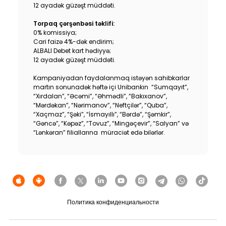
12 ayadək güzəşt müddəti.
Torpaq çərşənbəsi təklifi:
0% komissiya;
Cari faizə 4%-dək endirim;
ALBALI Debet kart hədiyyə;
12 ayadək güzəşt müddəti.
Kampaniyadan faydalanmaq istəyən sahibkarlar
martın sonunadək həftə içi Unibankın “Sumqayıt”,
“Xırdalan”, “Əcəmi”, “Əhmədli”, “Bakıxanov”,
“Mərdəkan”, “Nərimanov”, “Neftçilər”, “Quba”,
“Xaçmaz”, “Şəki”, “İsmayıllı”, “Bərdə”, “Şəmkir”,
“Gəncə”, “Kəpəz”, “Tovuz”, “Mingəçevir”, “Salyan” və
“Lənkəran” filiallarına müraciət edə bilərlər.
Политика конфиденциальности