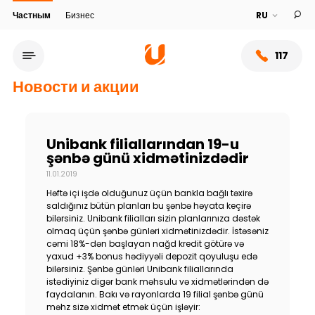
Частным
Бизнес
117
Новости и акции
Unibank filiallarından 19-u
şənbə günü xidmətinizdədir
11.01.2019
Həftə içi işdə olduğunuz üçün bankla bağlı təxirə
saldığınız bütün planları bu şənbə həyata keçirə
bilərsiniz. Unibank filialları sizin planlarınıza dəstək
olmaq üçün şənbə günləri xidmətinizdədir. İstəsəniz
cəmi 18%-dən başlayan nağd kredit götürə və
Сеть обслуживания
yaxud +3% bonus hədiyyəli depozit qoyuluşu edə
bilərsiniz. Şənbə günləri Unibank filiallarında
istədiyiniz digər bank məhsulu və xidmətlərindən də
О банке
faydalanın. Bakı və rayonlarda 19 filial şənbə günü
məhz sizə xidmət etmək üçün işləyir: