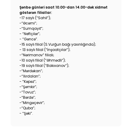
Устойчивость
Şənbə günləri saat 10.00-dan 14.00-dək xidmət
göstərən filiallar:
-17 saylı (“Sahil”);
Кешбэк
-“Əcəmi”;
-“Sumqayıt”;
- “Neftçilər”;
Тарифы
- “Gəncə”.
-15 saylı filial (S.Vurğun bağı yaxınlığında);
- 13 saylı filial (“İnşaatçılar”);
Кадровые ресурсы
-“Nərimanov” filialı;
-10 saylı filial (“Əhmədli”);
Связь с банком
-19 saylı filial (“Bakıxanov”);
-“Mərdəkan”;
-“Xırdalan”;
F.A.Q
- “Kəpəz”;
-“Şəmkir”;
-“Tovuz”;
-“Bərdə”;
-“Mingəçevir”;
-“Quba”;
- “Şəki”.