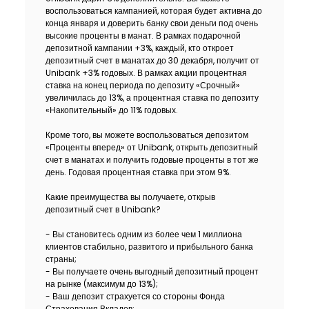
воспользоваться кампанией, которая будет активна до
конца января и доверить банку свои деньги под очень
высокие проценты в манат. В рамках подарочной
депозитной кампании +3%, каждый, кто откроет
депозитный счет в манатах до 30 декабря, получит от
Unibank +3% годовых. В рамках акции процентная
ставка на конец периода по депозиту «Срочный»
увеличилась до 13%, а процентная ставка по депозиту
«Накопительный» до 11% годовых.
Кроме того, вы можете воспользоваться депозитом
«Проценты вперед» от Unibank, открыть депозитный
счет в манатах и получить годовые проценты в тот же
день. Годовая процентная ставка при этом 9%.
Какие преимущества вы получаете, открыв
депозитный счет в Unibank?
- Вы становитесь одним из более чем 1 миллиона
клиентов стабильно, развитого и прибыльного банка
страны;
- Вы получаете очень выгодный депозитный процент
на рынке (максимум до 13%);
- Ваш депозит страхуется со стороны Фонда
Страхования Вкладов;