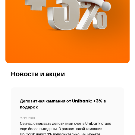
Устойчивость
Кешбэк
Тарифы
Кадровые ресурсы
Связь с банком
Новости и акции
F.A.Q
Депозитная кампания от Unibank: +3% в
подарок
27.12.2018
Сейчас открывать депозитный счет в Unibank стало
еще более выгодным. В рамках новой кампании
Unibank дарит 3% дополнительно. Вы можете