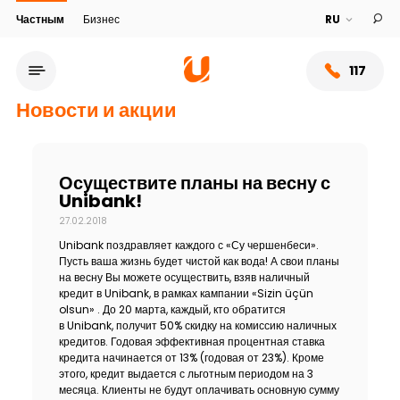
Частным
Бизнес
117
Новости и акции
Осуществите планы на весну с
Unibank!
27.02.2018
Unibank поздравляет каждого с «Су чершенбеси».
Пусть ваша жизнь будет чистой как вода! А свои планы
на весну Вы можете осуществить, взяв наличный
кредит в Unibank, в рамках кампании «Sizin üçün
olsun» . До 20 марта, каждый, кто обратится
Сеть обслуживания
в Unibank, получит 50% скидку на комиссию наличных
кредитов. Годовая эффективная процентная ставка
кредита начинается от 13% (годовая от 23%). Кроме
О банке
этого, кредит выдается с льготным периодом на 3
месяца. Клиенты не будут оплачивать основную сумму