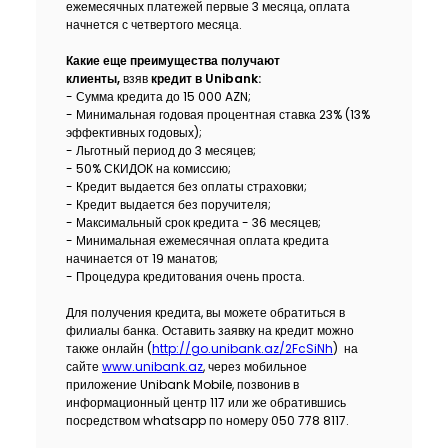
ежемесячных платежей первые 3 месяца, оплата
Устойчивость
начнется с четвертого месяца.
Какие еще преимущества получают
Кешбэк
клиенты,
взяв
кредит в
Unibank
:
- Сумма кредита до 15 000 AZN;
- Минимальная годовая процентная ставка 23% (13%
Тарифы
эффективных годовых);
- Льготный период до 3 месяцев;
- 50% СКИДОК на комиссию;
Кадровые ресурсы
- Кредит выдается без оплаты страховки;
- Кредит выдается без поручителя;
Связь с банком
- Максимальный срок кредита - 36 месяцев;
- Минимальная ежемесячная оплата кредита
начинается от 19 манатов;
F.A.Q
- Процедура кредитования очень проста.
Для получения кредита, вы можете обратиться в
филиалы банка. Оставить заявку на кредит можно
также онлайн (
http://go.unibank.az/2FcSiNh
) на
сайте
www.unibank.az
, через мобильное
приложение Unibank Mobile, позвонив в
информационный центр 117 или же обратившись
посредством whatsapp по номеру 050 778 8117.