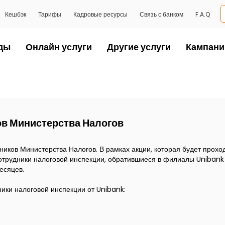
Кешбэк
Тарифы
Кадровые ресурсы
Связь с банком
F.A.Q
ды
Онлайн услуги
Другие услуги
Кампани
ов Министерства Налогов
иков Министерства Налогов. В рамках акции, которая будет проход
Сотрудники налоговой инспекции, обратившиеся в филиалы Unibank в
есяцев.
ики налоговой инспекции от Unibank: