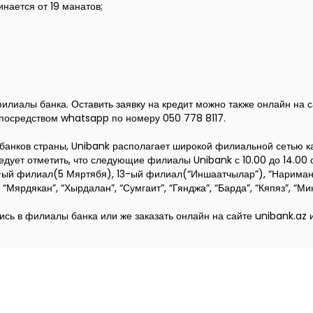
нается от 19 манатов;
филиалы банка. Оставить заявку на кредит можно также онлайн на 
посредством whatsapp по номеру 050 778 8117.
банков страны, Unibank располагает широкой филиальной сетью как
едует отметить, что следующие филиалы Unibank с 10.00 до 14.00 о
4-ый филиал(5 Мяртябя), 13-ый филиал(“Иншаатчылар”), “Наримано
ярдякан”, “Хырдалан”, “Сумгаит”, “Гянджа”, “Барда”, “Кяпяз”, “Минг
сь в филиалы банка или же заказать онлайн на сайте unibank.az и