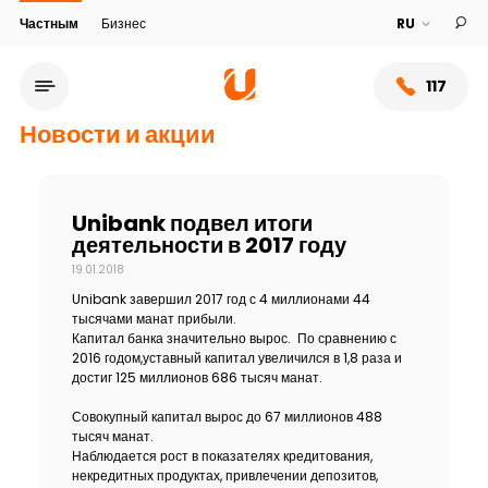
Частным
Бизнес
117
Новости и акции
Unibank подвел итоги
деятельности в 2017 году
19.01.2018
Unibank завершил 2017 год с 4 миллионами 44
тысячами манат прибыли.
Капитал банка значительно вырос. По сравнению с
2016 годом,уставный капитал увеличился в 1,8 раза и
достиг 125 миллионов 686 тысяч манат.
Сеть обслуживания
Совокупный капитал вырос до 67 миллионов 488
тысяч манат.
О банке
Наблюдается рост в показателях кредитования,
некредитных продуктах, привлечении депозитов,