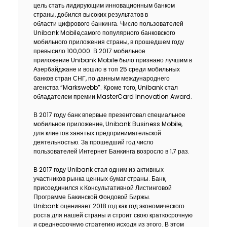
цель стать лидирующим инновационным банком
страны, добился высоких результатов в
области цифрового банкинга. Число пользователей
Unibank Mobile,самого популярного банковского
мобильного приложения страны, в прошедшем году
превысило 100,000. В 2017 мобильное
приложение Unibank Mobile было признано лучшим в
Азербайджане и вошло в топ 25 среди мобильных
банков стран СНГ, по данным международнего
агенства “Markswebb”. Кроме того, Unibank стал
обладателем премии MasterCard Innovation Award.
В 2017 году банк впервые презентовал специальное
мобильное приложение, Unibank Business Mobile,
для клиетов занятых предпринимательской
деятельностью. За прошедший год число
пользователей Интернет Банкинга возросло в 1,7 раз.
В 2017 году Unibank стал одним из активных
участников рынка ценных бумаг страны. Банк,
присоединился к Консультативной Листинговой
Программе Бакинской Фондовой Биржы.
Unibank оценивает 2018 год как год экономического
роста для нашей страны и строит свою краткосрочную
и среднесрочную стратегию исходя из этого. В этом