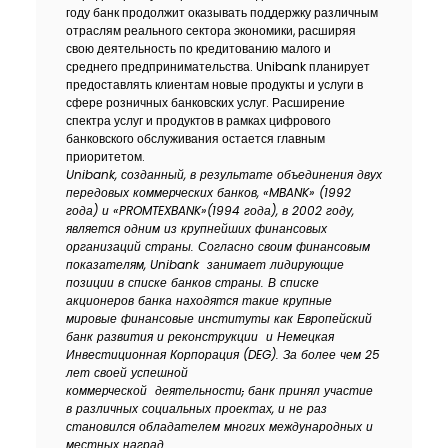
году банк продолжит оказывать поддержку различным
отраслям реального сектора экономики, расширяя
свою деятельность по кредитованию малого и
среднего предпринимательства. Unibank планирует
предоставлять клиентам новые продукты и услуги в
сфере розничных банковских услуг. Расширение
спектра услуг и продуктов в рамках цифрового
банковского обслуживания остается главным
приоритетом.
Unibank
, созданный, в результате объединения двух
передовых коммерческих банков, «
MBANK
» (1992
года) и «
PROMTEXBANK
»(1994 года), в 2002 году,
является одним из крупнейших финансовых
организаций страны. Согласно своим финансовым
показателям,
Unibank
занимает лидирующие
позиции в списке банков страны. В списке
акционеров банка находятся такие крупные
мировые финансовые институты как Европейский
банк развития и реконструкции
и Немецкая
Инвестиционная Корпорация (
DEG
). За более чем 25
лет своей успешной
коммерческой
деятельности
,
банк принял участие
в различных социальных проектах, и не раз
становился обладателем многих международных и
местных наград.