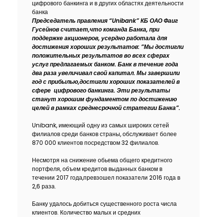
цифрового банкинга и в других областях деятельности
Устойчивость
банка
Председатель правления “
Unibank
” КБ ОАО Фаиг
Гусейнов считает,что команда Банка, при
Кешбэк
поддержке акционеров, усердно работала для
достижения хороших результатов: ”Мы достигли
положительных результатов во всех сферах
Тарифы
услуг предлагаемых банком. Банк в течение года
два раза увеличивал свой капитал. Мы завершили
год с прибылью,достигли хороших показателей в
Кадровые ресурсы
сфере
цифрового банкинга. Эти результаты
станут хорошим фундаментом по достижению
Связь с банком
целей в рамках среднесрочной стратегии Банка”.
Unibank, имеющий одну из самых широких сетей
F.A.Q
филиалов среди банков страны, обслуживает более
870 000 клиентов посредством 32 филиалов.
Несмотря на снижение обьема общего кредитного
портфеля, объем кредитов выданных банком в
течении 2017 года,превзошел показатели 2016 года в
2,6 раза.
Банку удалось добиться существенного роста числа
клиентов. Количество малых и средних