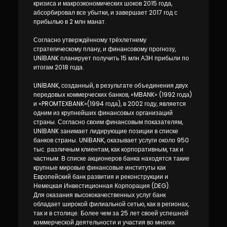
кризиса и макроэкономических шоков 2015 года,
абсорбировал все убытки, и завершает 2017 год с
прибылью в 2 млн манат.
Согласно утверждённому трёхлетнему
стратегическому плану, и финансовому прогнозу,
UNİBANK планирует получить 15 млн АЗН прибыли по
итогам 2018 года.
UNİBANK, созданный, в результате объединения двух
передовых коммерческих банков, «MBANK» (1992 года)
и «PROMTEXBANK»(1994 года), в 2002 году, является
одним из крупнейших финансовых организаций
страны. Согласно своим финансовым показателям,
UNİBANK занимает лидирующие позиции в списке
банков страны. UNİBANK, оказывает услуги около 950
тыс. различным клиентам, как корпоративным, так и
частным. В списке акционеров банка находятся такие
крупные мировые финансовые институты как
Европейский банк развития и реконструкции и
Немецкая Инвестиционная Корпорация (DEG).
Для оказания высококачественных услуг банк
обладает широкой филиальной сетью, как в регионах,
так и в столице. Более чем за 25 лет своей успешной
коммерческой деятельности и участия во многих