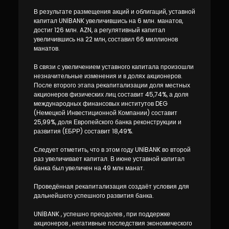
Устойчивость
В результате размещения акций и облигаций, уставной
капитал UNİBANK увеличившись на 6 млн. манатов,
Кешбэк
достиг 126 млн. AZN, а регулятивный капитал
увеличившись на 22 млн, составил 66 миллионов
манатов.
Тарифы
В связи с увеличением уставного капитала произошли
незначительные изменения и в долях акционеров.
Кадровые ресурсы
После второго этапа рекапитализации доля местных
акционеров физических лиц составит 45,74%, а доля
международных финансовых институтов DEG
Связь с банком
(Немецкой Инвестиционной Компании) составит
25,99%, доля Европейского банка реконструкции и
развития (EБРР) составит 18,49%.
F.A.Q
Следует отметить, что в этом году UNİBANK во второй
раз увеличивает капитал. В июне уставной капитал
банка был увеличен на 49 млн манат.
Проведённая рекапитализация создаёт условия для
дальнейшего успешного развития банка.
UNİBANK , успешно преодолев , при поддержке
акционеров , негативные последствия экономического