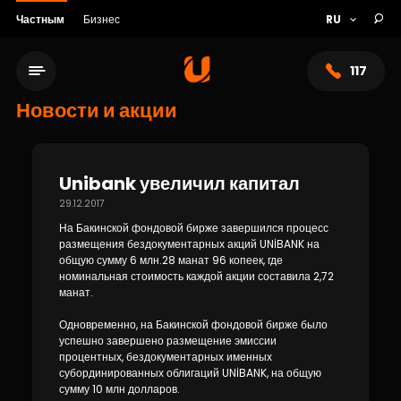
Частным
Бизнес
117
Новости и акции
Unibank увеличил капитал
29.12.2017
На Бакинской фондовой бирже завершился процесс
размещения бездокументарных акций UNİBANK на
общую сумму 6 млн.28 манат 96 копеек, где
номинальная стоимость каждой акции составила 2,72
манат.
Сеть обслуживания
Одновременно, на Бакинской фондовой бирже было
успешно завершено размещение эмиссии
процентных, бездокументарных именных
О банке
субординированных облигаций UNİBANK, на общую
сумму 10 млн долларов.