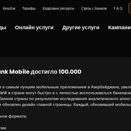
Кешбэк
Тарифы
Кадровые ресурсы
Связь с банком
F.A.Q
ды
Онлайн услуги
Другие услуги
Кампани
nk Mobile достигло 100.000
 и самым лучшим мобильным приложением в Азербайджане, увеличи
ank в стране могут быстро и с легкостью воспользоваться банковск
анком страны по результатам исследования аналитического агенс
 обновлен дизайн главной страницы. Каждый, обновивший мобиль
тном формате;
там;