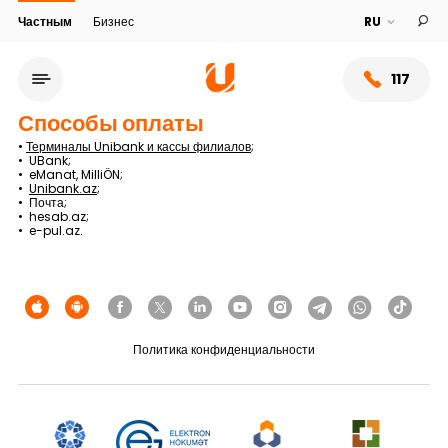
Частным
Бизнес
117
Способы оплаты
•
Терминалы Unibank и кассы филиалов
;
• UBank;
• eManat, MilliÖN;
•
Unibank.az
;
• Почта;
• hesab.az;
• e-pul.az.
Политика конфиденциальности
Сеть обслуживания
О банке