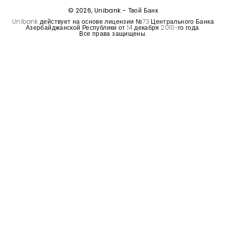
Устойчивость
© 2026, Unibank - Твой Банк
Unibank действует на основе лицензии №73 Центрального Банка
Азербайджанской Республики от 14 декабря 2010-го года.
Кешбэк
Все права защищены.
Тарифы
Кадровые ресурсы
Связь с банком
F.A.Q