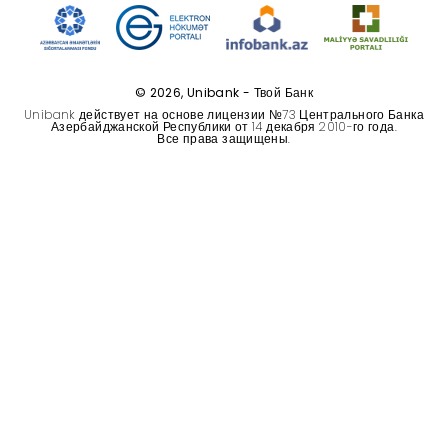
Устойчивость
Кешбэк
© 2026, Unibank - Твой Банк
Unibank действует на основе лицензии №73 Центрального Банка
Тарифы
Азербайджанской Республики от 14 декабря 2010-го года.
Все права защищены.
Кадровые ресурсы
Связь с банком
F.A.Q