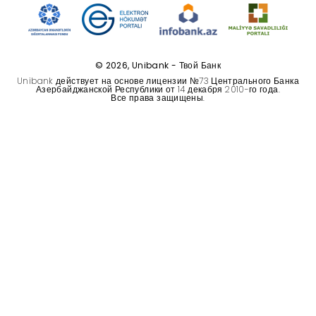
Устойчивость
Кешбэк
© 2026, Unibank - Твой Банк
Unibank действует на основе лицензии №73 Центрального Банка
Тарифы
Азербайджанской Республики от 14 декабря 2010-го года.
Все права защищены.
Кадровые ресурсы
Связь с банком
F.A.Q