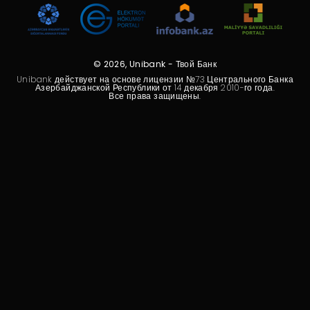
Устойчивость
Кешбэк
© 2026, Unibank - Твой Банк
Тарифы
Unibank действует на основе лицензии №73 Центрального Банка
Азербайджанской Республики от 14 декабря 2010-го года.
Все права защищены.
Кадровые ресурсы
Связь с банком
F.A.Q