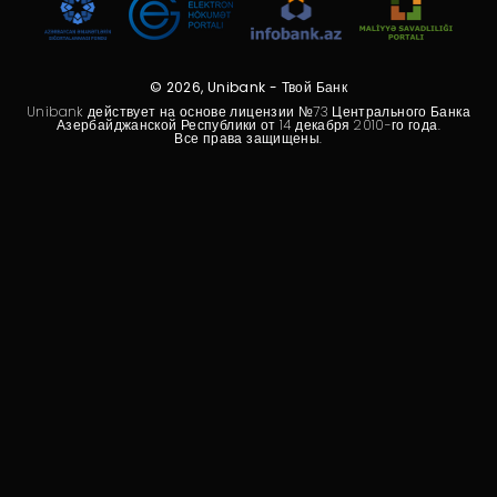
Устойчивость
Кешбэк
© 2026, Unibank - Твой Банк
Unibank действует на основе лицензии №73 Центрального Банка
Тарифы
Азербайджанской Республики от 14 декабря 2010-го года.
Все права защищены.
Кадровые ресурсы
Связь с банком
F.A.Q