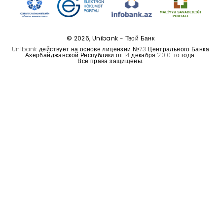
Устойчивость
Кешбэк
© 2026, Unibank - Твой Банк
Unibank действует на основе лицензии №73 Центрального Банка
Азербайджанской Республики от 14 декабря 2010-го года.
Тарифы
Все права защищены.
Кадровые ресурсы
Связь с банком
F.A.Q