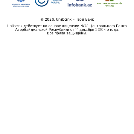
Устойчивость
© 2026, Unibank - Твой Банк
Кешбэк
Unibank действует на основе лицензии №73 Центрального Банка
Азербайджанской Республики от 14 декабря 2010-го года.
Все права защищены.
Тарифы
Кадровые ресурсы
Связь с банком
F.A.Q