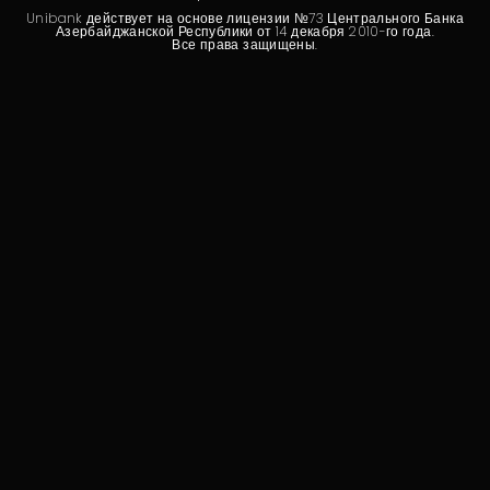
Устойчивость
Unibank действует на основе лицензии №73 Центрального Банка
Азербайджанской Республики от 14 декабря 2010-го года.
Все права защищены.
Кешбэк
Тарифы
Кадровые ресурсы
Связь с банком
F.A.Q