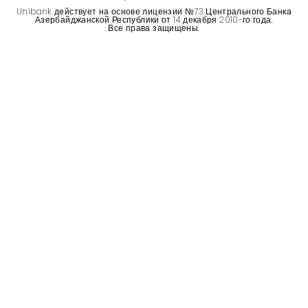
Устойчивость
Unibank действует на основе лицензии №73 Центрального Банка
Азербайджанской Республики от 14 декабря 2010-го года.
Все права защищены.
Кешбэк
Тарифы
Кадровые ресурсы
Связь с банком
F.A.Q