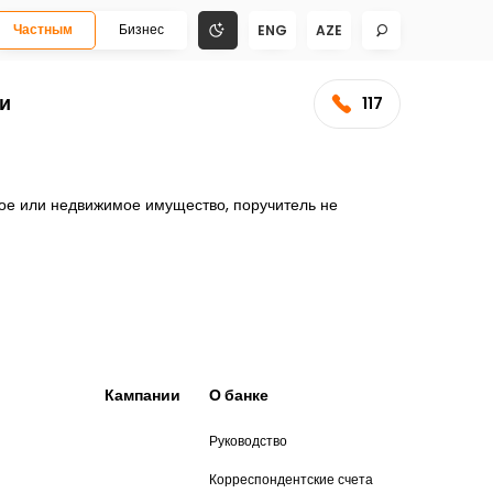
Частным
Бизнес
ENG
AZE
и
117
ое или недвижимое имущество, поручитель не
Кампании
О банке
Руководство
и
Корреспондентские счета