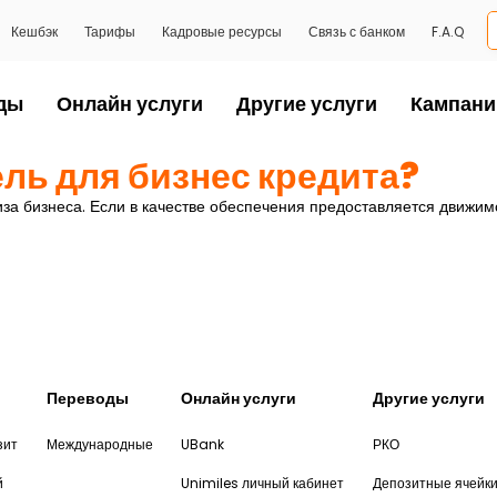
Кешбэк
Тарифы
Кадровые ресурсы
Связь с банком
F.A.Q
ды
Онлайн услуги
Другие услуги
Кампани
ль для бизнес кредита?
за бизнеса. Если в качестве обеспечения предоставляется движим
Переводы
Онлайн услуги
Другие услуги
зит
Международные
UBank
РКО
й
Unimiles личный кабинет
Депозитные ячейк