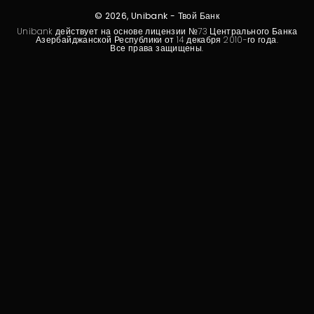
Устойчивость
© 2026, Unibank - Твой Банк
Unibank действует на основе лицензии №73 Центрального Банка
Кешбэк
Азербайджанской Республики от 14 декабря 2010-го года.
Все права защищены.
Тарифы
Кадровые ресурсы
Связь с банком
F.A.Q