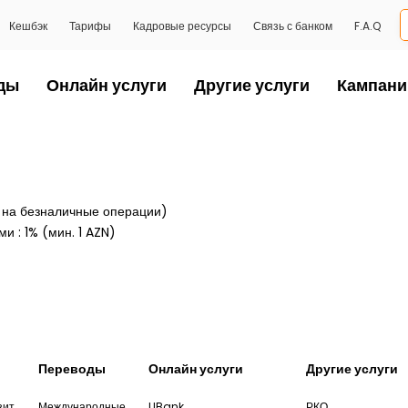
Кешбэк
Тарифы
Кадровые ресурсы
Связь с банком
F.A.Q
ды
Онлайн услуги
Другие услуги
Кампани
, на безналичные операции)
 : 1% (мин. 1 AZN)
Переводы
Онлайн услуги
Другие услуги
зит
Международные
UBank
РКО