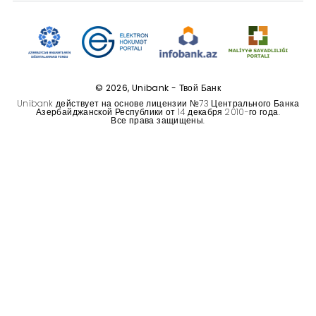
Устойчивость
Кешбэк
Тарифы
© 2026, Unibank - Твой Банк
Unibank действует на основе лицензии №73 Центрального Банка
Азербайджанской Республики от 14 декабря 2010-го года.
Кадровые ресурсы
Все права защищены.
Связь с банком
F.A.Q