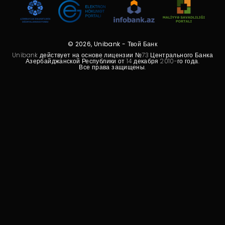
Устойчивость
Кешбэк
© 2026, Unibank - Твой Банк
Тарифы
Unibank действует на основе лицензии №73 Центрального Банка
Азербайджанской Республики от 14 декабря 2010-го года.
Все права защищены.
Кадровые ресурсы
Связь с банком
F.A.Q