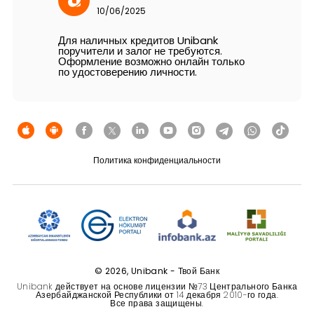
Устойчивость
10/06/2025
Для наличных кредитов Unibank
Кешбэк
поручители и залог не требуются.
Оформление возможно онлайн только
по удостоверению личности.
Тарифы
Кадровые ресурсы
Связь с банком
Политика конфиденциальности
F.A.Q
© 2026, Unibank - Твой Банк
Unibank действует на основе лицензии №73 Центрального Банка
Азербайджанской Республики от 14 декабря 2010-го года.
Все права защищены.