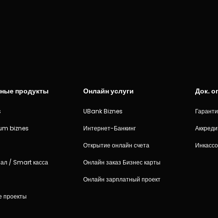
ные продукты
Онлайн услуги
Док. 
s
UBank Biznes
Гарант
num biznes
Интернет-Банкинг
Аккред
Открытие онлайн счета
Инкассо
ал / Smart касса
Онлайн заказ Бизнес карты
Онлайн зарплатный проект
е проекты