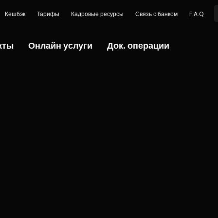
Кешбэк
Тарифы
Кадровые ресурсы
Связь с банком
F.A.Q
кты
Онлайн услуги
Док. операции