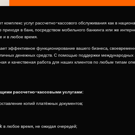
т комплекс услуг рассчетно-кассового обслуживания как в национа
 приходя в банк, посредством мобильного банкинга или же интерне
е и в любое время.
ает эффективное функционирование вашего бизнеса, своевременн
личных денежных средств. С помощью поддержки международных а
ая и качественая работа для наших клиентов по любым типам опер
ущими рассчетно-кассовыми услугами:
доставление копий платёжных документов;
k в любое время, не ожидая очередей;