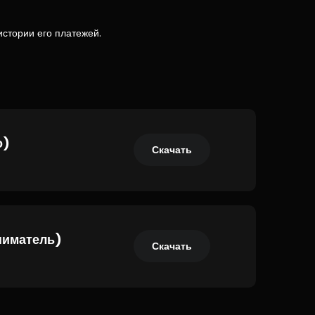
стории его платежей.
о)
Скачать
ниматель)
Скачать