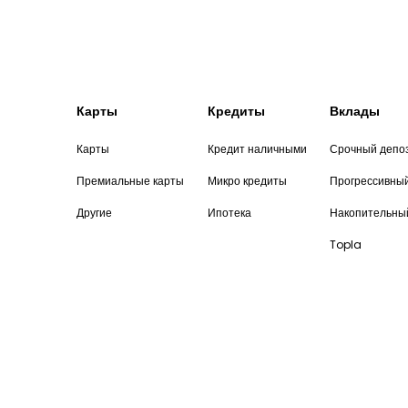
Карты
Кредиты
Вклады
Карты
Кредит наличными
Срочный депо
Премиальные карты
Микро кредиты
Прогрессивны
Другие
Ипотека
Накопительны
Topla