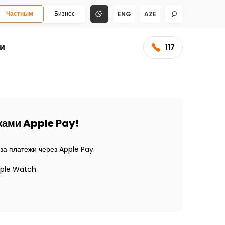
Частным
Бизнес
ENG
AZE
и
117
жами Apple Pay!
зличных местах за платежи через Apple Pay.
pple Watch.