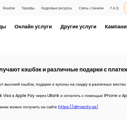
Кешбэк
Тарифы
Кадровые ресурсы
Связь с банком
F.A.Q
ды
Онлайн услуги
Другие услуги
Кампани
лучают кэшбэк и различные подарки с плате
получают высокий кэшбэк, подарки и купоны на скидку в ра
nk Visa в Apple Pay через UBank и оплатить с помощью iPhone и A
ании можно получить на сайте
https://almacity.az/