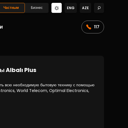
Частным
Бизнес
ENG
AZE
и
117
 Albalı Plus
ить всю необходимую бытовую технику с помощью
ectronics, World Telecom, Optimal Electronics,