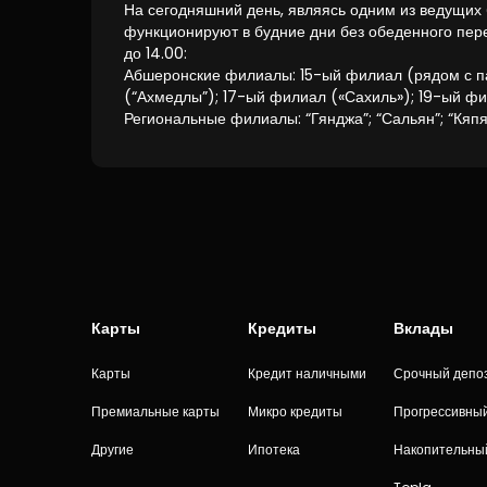
На сегодняшний день, являясь одним из ведущих 
функционируют в будние дни без обеденного пере
до 14.00:
Абшеронские филиалы: 15-ый филиал (рядом с па
(“Ахмедлы”); 17-ый филиал («Сахиль»); 19-ый фил
Региональные филиалы: “Гянджа”; “Сальян”; “Кяпя
Карты
Кредиты
Вклады
Карты
Кредит наличными
Срочный депо
Премиальные карты
Микро кредиты
Прогрессивны
Другие
Ипотека
Накопительны