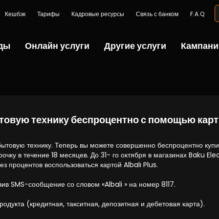
Кешбэк
Тарифы
Кадровые ресурсы
Связь с банком
F.A.Q
ды
Онлайн услуги
Другие услуги
Кампани
товую технику беспроцентно с помощью карты
бытовую технику. Теперь вы можете совершенно беспроцентно куп
срочку в течение 18 месяцев. До 31- го октября в магазинах Baku El
з процентов воспользоваться картой Albalı Plus.
вив SMS-сообщение со словом «Albali » на номер 8117.
родукта (кредитная, такситная, депозитная и дебетовая карта).