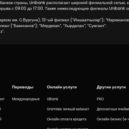
банков страны, Unibank располагает широкой филиальной сетью, ка
рыва с 09:00 до 17:00. Также нижеследующие филиалы Unibank ока
рком им. С.Вургуна); 13-ый филиал (“Иншаатчылар”); “Нариманов”
иал (“Бакиханов”); “Мярдякан”, “Хырдалан”; “Сумгаит”.
з”.
Переводы
Онлайн услуги
Другие услуги
зит
Международные
UBank
РКО
й
Unimiles личный кабинет
Депозитные ячейк
й
Онлайн оплата кредита
Онлайн бизнес (e