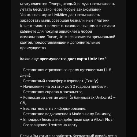
Устойчивость
мечту клиентов. Теперь, каждый, получит возможность
летать бесплатно через любые авиакомпании.
Уникальная карта UniMiles дает возможность
Кешбэк
заработать мили, совершая безналичные платежи.
Клиент сможет поменять накопленные мили в личном
кабинете для покупки авиабилета любой
Тарифы
авиакомпании. Также, UniMiles является премиальной
картой, предоставляющей и дополнительные
преимущества.
Кадровые ресурсы
Какие еще преимущества дает карта UniMiles?
Связь с банком
- Бесплатная страховка во время путешествия (1-8
дней);
F.A.Q
- Бесплатный трансфер в аэропорт (Taxify):
- Начисление на остаток до 3% годовой прибыли ;
- Бесплатная справка в посольство;
- Комиссия за снятие денег (в банкоматах Unibank) –
0%;
- Бесплатное sms информирование;
- Бесплатное подключение к Мобильному Банкингу;
- В подарок бесплатная дебетовая карта Albalı Plus;
- Возвращение Taxfree на карту.
Если и Вы хотите заработать бесплатный авиабилет в